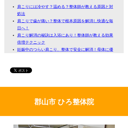
肩こりには冷やす？温める？整体師が教える原因と対
処法
肩こりで歯が痛い？整体で根本原因を解消し快適な毎
日へ！
肩こり解消の秘訣は入浴にあり！整体師が教える効果
倍増テクニック
妊娠中のつらい肩こり、整体で安全に解消！母体に優
しい施術で快適マタニティライフ
なぜあなたの【肩こり】は取れない？整体で根本解決
する秘訣を徹底解説！
なぜ？肩こり・手の痺れの原因を徹底究明！根本改善
を目指す整体
肩こりも片頭痛も根本改善！専門整体で痛みから解放
される
郡山市 ひろ整体院
親からの遺伝？あなたの肩こりを整体で根本改善する
秘訣
肩こりは姿勢の歪みが原因？整体で根本改善！自宅で
できるケアも紹介