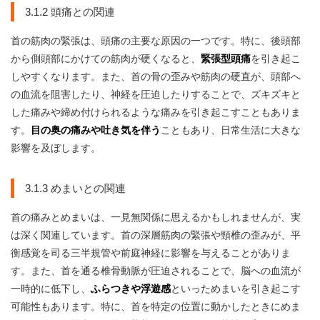
3.1.2 頭痛との関連
首の筋肉の緊張は、頭痛の主要な原因の一つです。特に、後頭部
から側頭部にかけての筋肉が硬くなると、
緊張型頭痛
を引き起こ
しやすくなります。また、首の骨の歪みや筋肉の硬直が、頭部へ
の血流を阻害したり、神経を圧迫したりすることで、ズキズキと
した痛みや締め付けられるような痛みを引き起こすこともありま
す。
目の奥の痛みや吐き気を伴う
こともあり、日常生活に大きな
影響を及ぼします。
3.1.3 めまいとの関連
首の痛みとめまいは、一見無関係に思えるかもしれませんが、実
は深く関連しています。首の深層筋肉の緊張や頸椎の歪みが、平
衡感覚を司る三半規管や前庭神経に影響を与えることがありま
す。また、首を通る椎骨動脈が圧迫されることで、脳への血流が
一時的に低下し、
ふらつきや浮遊感
といっためまいを引き起こす
可能性もあります。特に、首を特定の位置に動かしたときにめま