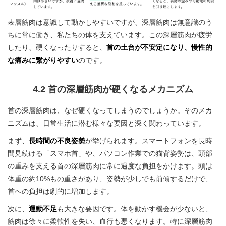
表層筋肉は意識して動かしやすいですが、深層筋肉は無意識のう
ちに常に働き、私たちの体を支えています。この深層筋肉が疲労
したり、硬くなったりすると、
首の土台が不安定になり、慢性的
な痛みに繋がりやすい
のです。
4.2 首の深層筋肉が硬くなるメカニズム
首の深層筋肉は、なぜ硬くなってしまうのでしょうか。そのメカ
ニズムは、日常生活に潜む様々な要因と深く関わっています。
まず、
長時間の不良姿勢
が挙げられます。スマートフォンを長時
間見続ける「スマホ首」や、パソコン作業での猫背姿勢は、頭部
の重みを支える首の深層筋肉に常に過度な負担をかけます。頭は
体重の約10%もの重さがあり、姿勢が少しでも前傾するだけで、
首への負担は劇的に増加します。
次に、
運動不足
も大きな要因です。体を動かす機会が少ないと、
筋肉は徐々に柔軟性を失い、血行も悪くなります。特に深層筋肉