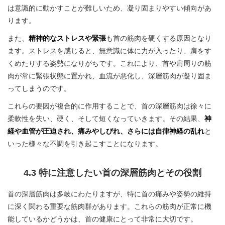
は意識的に動かすことが難しいため、凝り固まりやすい傾向があ
ります。
また、
精神的なストレスや緊張
も首の筋肉を硬くする原因となり
ます。ストレスを感じると、無意識に体に力が入ったり、肩をす
くめたりする姿勢になりがちです。これにより、首や肩周りの筋
肉が常に緊張状態に置かれ、血流が悪化し、深層筋肉が凝り固ま
ってしまうのです。
これらの要因が複合的に作用することで、首の深層筋肉は徐々に
柔軟性を失い、硬く、そして短くなっていきます。その結果、
神
経や血管が圧迫され、痛みやしびれ、さらには自律神経の乱れ
と
いった様々な不調を引き起こすことになります。
4.3 特に注意したい首の深層筋肉とその役割
首の深層筋肉は多岐にわたりますが、特に首の痛みや姿勢の維持
に深く関わる重要な筋肉群があります。これらの筋肉が正常に機
能しているかどうかは、首の健康にとって非常に大切です。