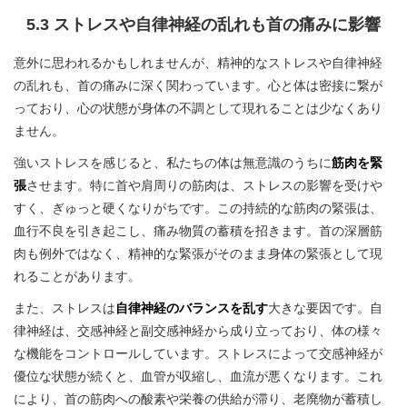
5.3 ストレスや自律神経の乱れも首の痛みに影響
意外に思われるかもしれませんが、精神的なストレスや自律神経
の乱れも、首の痛みに深く関わっています。心と体は密接に繋が
っており、心の状態が身体の不調として現れることは少なくあり
ません。
強いストレスを感じると、私たちの体は無意識のうちに
筋肉を緊
張
させます。特に首や肩周りの筋肉は、ストレスの影響を受けや
すく、ぎゅっと硬くなりがちです。この持続的な筋肉の緊張は、
血行不良を引き起こし、痛み物質の蓄積を招きます。首の深層筋
肉も例外ではなく、精神的な緊張がそのまま身体の緊張として現
れることがあります。
また、ストレスは
自律神経のバランスを乱す
大きな要因です。自
律神経は、交感神経と副交感神経から成り立っており、体の様々
な機能をコントロールしています。ストレスによって交感神経が
優位な状態が続くと、血管が収縮し、血流が悪くなります。これ
により、首の筋肉への酸素や栄養の供給が滞り、老廃物が蓄積し