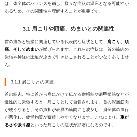
は、体全体のバランスを崩し、様々な症状の温床となる可能性が
あるため、その関連性を理解することが重要です。
3.1 肩こりや頭痛、めまいとの関連性
首の痛みと密接に関連している代表的な症状として、
肩こり、頭
痛、そしてめまい
が挙げられます。これらの症状は、首の筋肉の
緊張や神経の圧迫が原因で引き起こされることが少なくありませ
ん。
3.1.1 肩こりとの関連
首の筋肉、特に首から肩にかけて広がる僧帽筋や肩甲挙筋などが
慢性的に緊張すると、肩こりとして自覚されます。首の深層筋肉
が硬くなると、その負担が表層の筋肉にも波及し、肩全体の血行
が悪化し、疲労物質が蓄積しやすくなります。これにより、
重だ
るさや張り感
といった肩こりの症状が顕著になるのです。