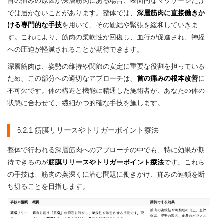
首の痛みの原因が深層筋肉にある場合、表面的なマッサージだけ
では届かないことがあります。整体では、
深層筋肉に直接働きか
ける専門的な手技
を用いて、その硬結や緊張を緩和していきま
す。これにより、筋肉の柔軟性が回復し、血行が促進され、神経
への圧迫が軽減されることが期待できます。
深層筋肉は、姿勢の維持や関節の安定に重要な役割を担っている
ため、この部分への適切なアプローチは、
首の痛みの根本改善
に
不可欠です。体の構造と機能に精通した施術者が、あなたの体の
状態に合わせて、繊細かつ的確な手技を施します。
6.2.1 筋膜リリースやトリガーポイント療法
整体で行われる深層筋肉へのアプローチの中でも、特に効果が期
待できるのが
筋膜リリースやトリガーポイント療法
です。これら
の手技は、筋肉の奥深くに潜む問題に働きかけ、痛みの連鎖を断
ち切ることを目指します。