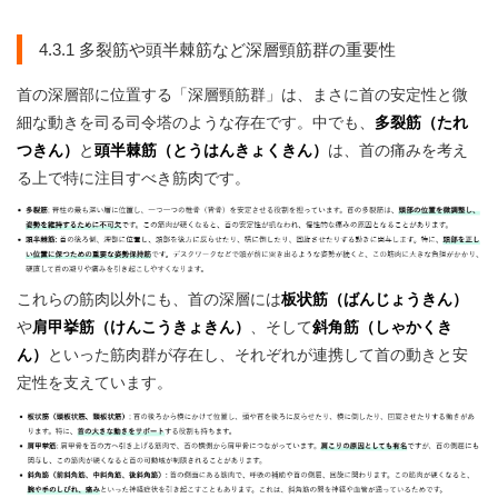
4.3.1 多裂筋や頭半棘筋など深層頸筋群の重要性
首の深層部に位置する「深層頸筋群」は、まさに首の安定性と微
細な動きを司る司令塔のような存在です。中でも、
多裂筋（たれ
つきん）
と
頭半棘筋（とうはんきょくきん）
は、首の痛みを考え
る上で特に注目すべき筋肉です。
これらの筋肉以外にも、首の深層には
板状筋（ばんじょうきん）
や
肩甲挙筋（けんこうきょきん）
、そして
斜角筋（しゃかくき
ん）
といった筋肉群が存在し、それぞれが連携して首の動きと安
定性を支えています。