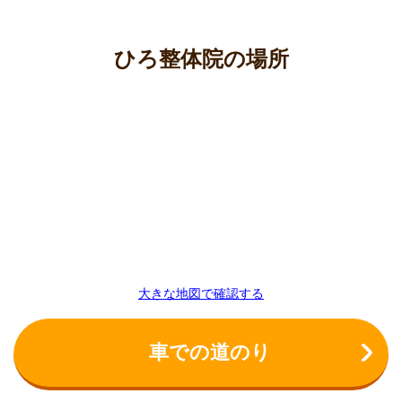
つらい肩こりは温めるのが正解！自宅でできる即効ケ
アと効果的な方法
つらい肩こり高血圧の原因を特定！タイプ別対処法で
ひろ整体院の場所
根本改善を目指そう
つらい肩こり・首こりの原因と解消！自宅でできる簡
単セルフケア
肩こり解消に効果的な筋トレメニュー｜ガチガチ肩甲
骨をほぐして血行促進！
肩こりから吐き気？その意外な原因と今すぐできる効
果的な対処法
肩こり整体、何回で効果を実感できる？タイプ別おす
すめ回数と改善までの期間
肩こりツボで根本改善！効果が持続するセルフケア完
全ガイド
大きな地図で確認する
肩こりがひどい！その原因は病気かも？放っておけな
い危険なサインと改善策
車での道のり
首の痛み（後ろ）が治らない！その原因と自宅ででき
る効果的な対処法