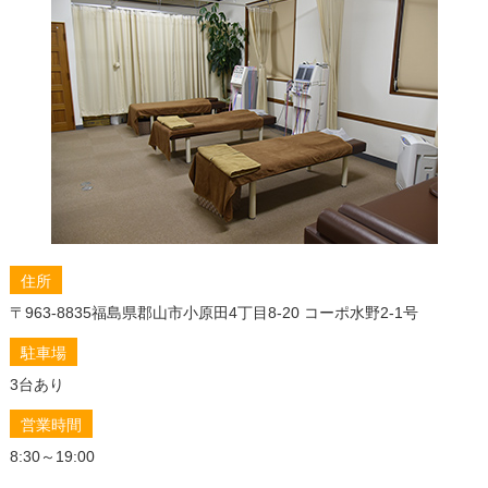
頑固な肩こり撃退！サウナで癒し、整体で歪みを徹底
アプローチ
なぜ右だけ？その肩こり、整体で解明！つらい痛みに
終止符を打つ方法
左だけの肩こり、もう悩まない！整体で叶える痛みの
ない日常
「肩こりからくるめまい」もう諦めない！その原因、
整体で徹底究明＆改善ガイド
肩こりの原因は深層筋肉にあり！整体で根本改善する
アプローチ
住所
肩こり解消の秘訣！アロマと整体で心身を癒す究極の
〒963-8835
福島県郡山市小原田4丁目8-20 コーポ水野2-1号
メソッド
駐車場
もう悩まない！頑固な肩こりを整体で徹底解消する秘
訣と自宅ケア
3台あり
肩こり解消の秘訣！効果的な運動と整体で、あなたの
営業時間
悩みを徹底解決
8:30～19:00
肩こり解消に効く食べ物5選！食事でスッキリ体質改善