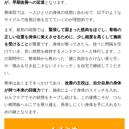
が、早期改善への近道
となります。
整体院では、一人ひとりの身体の状態に合わせて、以下のような
サイクルで改善計画を立てていくのが理想的です。
まず、最初の段階では、
緊張して固まった筋肉をほぐし、骨格の
正しい位置を身体に覚えさせるために、少し頻度を高くして施術
を受けること
が重要です。身体が整ってきたら、徐々に間隔を空
けていき、良い状態を維持するメンテナンスへと移行します。こ
の期間中に、整体師から教わった「腰に負担をかけない座り方」
や「痛みを引き起こさないストレッチ」を自宅で継続してくださ
い。
整体はあくまできっかけであり、
改善の主役は、自分自身の身体
が持つ本来の回復力
です。施術によって身体のスイッチを入れ、
セルフケアでその状態をキープし続ける。この連携こそが、つら
い椎間板ヘルニアを乗り越え、再発しにくい身体を手に入れるた
めの鍵となります。