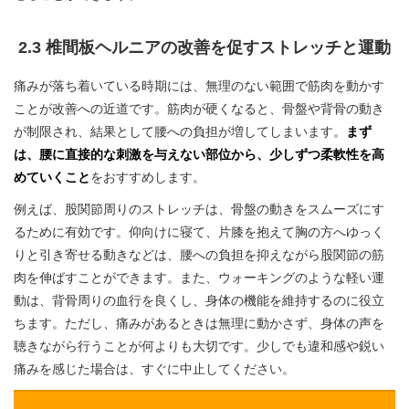
2.3 椎間板ヘルニアの改善を促すストレッチと運動
痛みが落ち着いている時期には、無理のない範囲で筋肉を動かす
ことが改善への近道です。筋肉が硬くなると、骨盤や背骨の動き
が制限され、結果として腰への負担が増してしまいます。
まず
は、腰に直接的な刺激を与えない部位から、少しずつ柔軟性を高
めていくこと
をおすすめします。
例えば、股関節周りのストレッチは、骨盤の動きをスムーズにす
るために有効です。仰向けに寝て、片膝を抱えて胸の方へゆっく
りと引き寄せる動きなどは、腰への負担を抑えながら股関節の筋
肉を伸ばすことができます。また、ウォーキングのような軽い運
動は、背骨周りの血行を良くし、身体の機能を維持するのに役立
ちます。ただし、痛みがあるときは無理に動かさず、身体の声を
聴きながら行うことが何よりも大切です。少しでも違和感や鋭い
痛みを感じた場合は、すぐに中止してください。