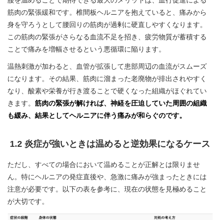
腰を温めることで期待できる最大のメリットは、血行促進による
筋肉の緊張緩和です。椎間板ヘルニアを抱えていると、痛みから
身を守ろうとして腰回りの筋肉が過剰に硬直しやすくなります。
この筋肉の緊張がさらなる血流不足を招き、疲労物質が蓄積する
ことで痛みを増幅させるという悪循環に陥ります。
温熱刺激が加わると、血管が拡張して患部周辺の血流がスムーズ
になります。その結果、筋肉に溜まった老廃物が排出されやすく
なり、酸素や栄養が行き渡ることで硬くなった組織がほぐれてい
きます。
筋肉の緊張が解ければ、神経を圧迫していた周囲の組織
も緩み、結果としてヘルニアに伴う痛みが和らぐのです。
1.2 炎症が強いときは温めると逆効果になるケース
ただし、すべての場合において温めることが正解とは限りませ
ん。特にヘルニアの発症直後や、急激に痛みが強まったときには
注意が必要です。以下の表を参考に、現在の状態を見極めること
が大切です。