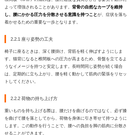
よって増強されることがあります。
背骨の自然なカーブを維持
し、腰にかかる圧力を分散させる意識を持つこと
が、症状を落ち
着かせるための重要な一歩となります。
2.2.1 座り姿勢の工夫
椅子に座るときは、深く腰掛け、背筋を軽く伸ばすようにしま
す。猫背になると椎間板への圧力が高まるため、骨盤を立てるよ
うなイメージを持つと安定します。長時間同じ姿勢が続く場合
は、定期的に立ち上がり、腰を軽く動かして筋肉の緊張をリセッ
トしてください。
2.2.2 荷物の持ち上げ方
重いものを持ち上げる際は、腰だけを曲げるのではなく、必ず膝
を曲げて腰を落としてから、荷物を身体に引き寄せて持つように
します。この動作を行うことで、腰への負担を脚の筋肉に分散さ
せることができます。