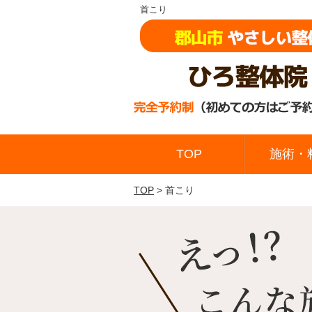
首こり
TOP
施術・
TOP
> 首こり