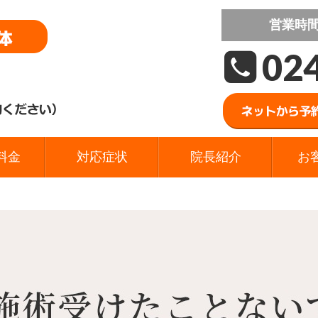
営業時
02
料金
対応症状
院長紹介
お