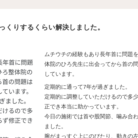
っくりするくらい解決しました。
ムチウチの経験もあり長年首に問題
体院のひろ先生に出会ってから首の
しています。
定期的に通って7年が過ぎました。
定期的に調整していただけるので多
正
でき本当に助かっています。
今日の施術では首や股関節、噛み合
ました。
腕がまっすぐ上にのびたり、
動きの