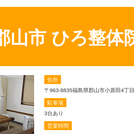
郡山市 ひろ整体
住所
〒963-8835
福島県郡山市小原田4丁目8
駐車場
3台あり
営業時間