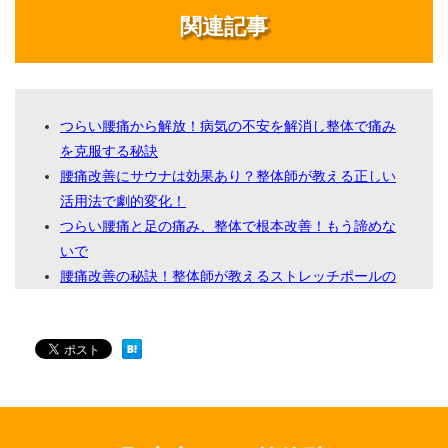
関連記事
つらい腰痛から解放！病気の不安を解消し整体で痛み
を克服する秘訣
腰痛改善にサウナは効果あり？整体師が教える正しい
活用法で劇的変化！
つらい腰痛と足の痛み、整体で根本改善！もう諦めな
いで
腰痛改善の秘訣！整体師が教えるストレッチポールの
正しい使い方
あなたの腰痛を劇的に改善！整体の視点から紐解く失
敗しない枕の選び方
辛い腰痛を撃退！整体が教えるスクワットの効果と自
宅でできる安全な実践法
腰痛に効く！整体師が教える「正しい寝方」アドバイ