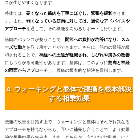
スが生じやすくなります。
整体では、
硬くなった筋肉を丁寧にほぐし、緊張を緩和
させま
す。また、
弱くなっている筋肉に対しては、適切なアドバイスや
アプローチ
を通じて、その機能を高めるサポートも行います。
筋肉のバランスが整うことで、
関節への負担が均等になり、スム
ーズな動き
を取り戻すことができます。さらに、筋肉の緊張が緩
和されることで、
神経への圧迫が軽減され、しびれや痛みの改善
にもつながる可能性があります。整体は、このように
筋肉と神経
の両面からアプローチ
し、腰痛の根本的な解決を目指します。
4. ウォーキングと整体で腰痛を根本解決
する相乗効果
腰痛の改善を目指す上で、ウォーキングと整体はそれぞれ異なる
アプローチを持ちながらも、互いに補完し合うことで、より効果
的な相乗効果を生み出します。どちらか一方だけでは到達しにく