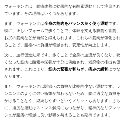
ウォーキングは、腰痛改善に効果的な有酸素運動として注目され
ています。その理由はいくつかあります。
まず、ウォーキングは
全身の筋肉をバランス良く使う運動
です。
特に、正しいフォームで歩くことで、体幹を支える腹筋や背筋、
お尻の筋肉などが自然と鍛えられます。これらの筋肉が強化され
ることで、腰椎への負担が軽減され、安定性が向上します。
次に、血行促進効果です。歩くことで全身の血流が良くなり、硬
くなった筋肉に酸素や栄養が十分に供給され、老廃物の排出も促
されます。これにより、
筋肉の緊張が和らぎ、痛みの緩和
につな
がります。
また、ウォーキングは関節への負担が比較的少ない運動です。ラ
ンニングのように強い衝撃が加わらないため、腰に過度な負担を
かけることなく、継続しやすいというメリットもあります。さら
に、適度な運動はストレス解消にもつながり、精神的なリフレッ
シュが腰痛の軽減に良い影響を与えることも期待できます。