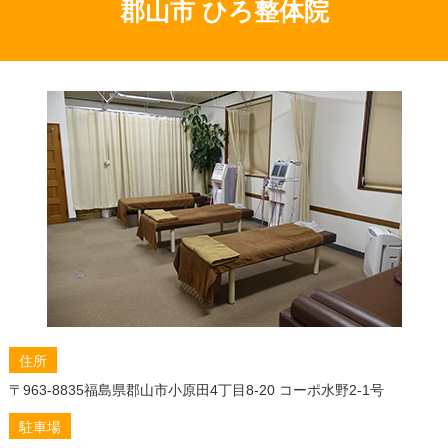
スで今夜から快眠へ
郡山市 ひろ整体院
つらい右側の腰の痛み、原因と整体でできること
腰痛椅子で快適な毎日へ！整体師が教える正しい選び
方
運動不足が腰痛に与える影響を徹底解説！整体で根本
から改善する秘訣
腰の痛み 左側、その原因は？整体で根本改善を目指す
もう悩まない！腰痛で気持ち悪い原因を特定し、整体
でスッキリ解消する方法
今日から変わる！整体で学ぶ腰痛を和らげる方法と自
宅ケアのコツ
生理前の腰痛も？その原因はホルモンバランス！知っ
ておくべきこと
腰痛の意外な原因はストレスだった！心と体のメカニ
ズムを徹底解説
住所
朝・昼・晩に最適！おすすめ腰痛体操で腰痛知らずの
〒963-8835
福島県郡山市小原田4丁目8-20 コーポ水野2-1号
快適な毎日を手に入れよう
駐車場
腰痛ベルトのおすすめは？選び方から人気商品、効果