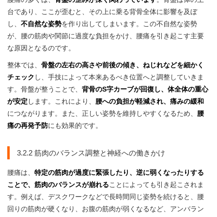
台であり、ここが歪むと、その上に乗る背骨全体に影響を及ぼ
し、
不自然な姿勢
を作り出してしまいます。この不自然な姿勢
が、腰の筋肉や関節に過度な負担をかけ、腰痛を引き起こす主要
な原因となるのです。
整体では、
骨盤の左右の高さや前後の傾き、ねじれなどを細かく
チェック
し、手技によって本来あるべき位置へと調整していきま
す。骨盤が整うことで、
背骨のS字カーブが回復し、体全体の重心
が安定
します。これにより、
腰への負担が軽減され、痛みの緩和
につながります。また、正しい姿勢を維持しやすくなるため、
腰
痛の再発予防
にも効果的です。
3.2.2 筋肉のバランス調整と神経への働きかけ
腰痛は、
特定の筋肉が過度に緊張したり、逆に弱くなったりする
ことで、筋肉のバランスが崩れる
ことによっても引き起こされま
す。例えば、デスクワークなどで長時間同じ姿勢を続けると、腰
回りの筋肉が硬くなり、お腹の筋肉が弱くなるなど、アンバラン