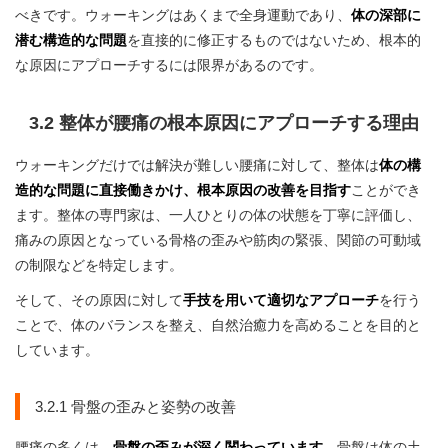
べきです。ウォーキングはあくまで全身運動であり、
体の深部に
潜む構造的な問題
を直接的に修正するものではないため、根本的
な原因にアプローチするには限界があるのです。
3.2 整体が腰痛の根本原因にアプローチする理由
ウォーキングだけでは解決が難しい腰痛に対して、整体は
体の構
造的な問題に直接働きかけ、根本原因の改善を目指す
ことができ
ます。整体の専門家は、一人ひとりの体の状態を丁寧に評価し、
痛みの原因となっている骨格の歪みや筋肉の緊張、関節の可動域
の制限などを特定します。
そして、その原因に対して
手技を用いて適切なアプローチ
を行う
ことで、体のバランスを整え、自然治癒力を高めることを目的と
しています。
3.2.1 骨盤の歪みと姿勢の改善
腰痛の多くは、
骨盤の歪みが深く関わっています
。骨盤は体の土