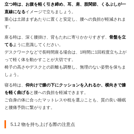
立つ時は、お腹を軽く引き締め、耳、肩、股関節、くるぶしが一
直線になる
イメージで立ちましょう。
重心は土踏まずあたりに置くと安定し、腰への負担が軽減されま
す。
座る時は、深く腰掛け、背もたれに寄りかかりすぎず、
骨盤を立
てる
ように意識してください。
デスクワークなどで長時間座る場合は、1時間に1回程度立ち上が
って軽く体を動かすことが大切です。
椅子の高さやデスクとの距離も調整し、無理のない姿勢を保ちま
しょう。
寝る時は、
仰向けで膝の下にクッションを入れるか、横向きで膝
を軽く曲げる
と腰への負担を軽減できます。
ご自身の体に合ったマットレスや枕を選ぶことも、質の良い睡眠
と腰痛予防に繋がります。
5.1.2 物を持ち上げる際の注意点