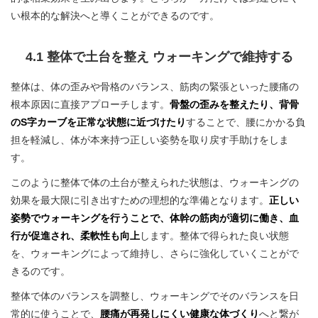
い根本的な解決へと導くことができるのです。
4.1 整体で土台を整え ウォーキングで維持する
整体は、体の歪みや骨格のバランス、筋肉の緊張といった腰痛の
根本原因に直接アプローチします。
骨盤の歪みを整えたり、背骨
のS字カーブを正常な状態に近づけたり
することで、腰にかかる負
担を軽減し、体が本来持つ正しい姿勢を取り戻す手助けをしま
す。
このように整体で体の土台が整えられた状態は、ウォーキングの
効果を最大限に引き出すための理想的な準備となります。
正しい
姿勢でウォーキングを行うことで、体幹の筋肉が適切に働き、血
行が促進され、柔軟性も向上
します。整体で得られた良い状態
を、ウォーキングによって維持し、さらに強化していくことがで
きるのです。
整体で体のバランスを調整し、ウォーキングでそのバランスを日
常的に使うことで、
腰痛が再発しにくい健康な体づくり
へと繋が