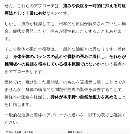
せん。これらのアプローチは、
痛みや炎症を一時的に抑える対症
療法として非常に有効
なものです。
しかし、痛みが軽減しても、根本的な原因が解決されていない場
合、症状が再発したり、痛みが慢性化したりすることもありま
す。
そこで整体が果たす役割は、一般的な治療とは異なります。整体
は、
身体全体のバランスの乱れや骨格の歪みに着目し、それらが
椎間板への負担を増やしている根本原因ではないか
という視点か
らアプローチします。
整体では、飛び出した椎間板そのものを直接元に戻すことはでき
ませんが、身体の構造的な問題や筋肉の緊張を調整することで、
神経への圧迫を軽減し、
身体が本来持つ自然治癒力を高める
こと
を目指します。
一般的な治療と整体のアプローチの違いを、以下の表でご確認く
ださい。