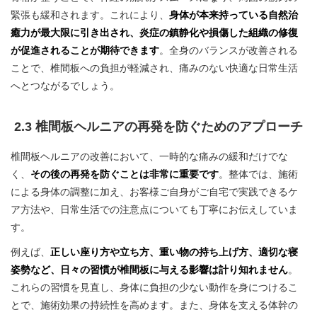
緊張も緩和されます。これにより、
身体が本来持っている自然治
癒力が最大限に引き出され、炎症の鎮静化や損傷した組織の修復
が促進されることが期待できます
。全身のバランスが改善される
ことで、椎間板への負担が軽減され、痛みのない快適な日常生活
へとつながるでしょう。
2.3 椎間板ヘルニアの再発を防ぐためのアプローチ
椎間板ヘルニアの改善において、一時的な痛みの緩和だけでな
く、
その後の再発を防ぐことは非常に重要です
。整体では、施術
による身体の調整に加え、お客様ご自身がご自宅で実践できるケ
ア方法や、日常生活での注意点についても丁寧にお伝えしていま
す。
例えば、
正しい座り方や立ち方、重い物の持ち上げ方、適切な寝
姿勢など、日々の習慣が椎間板に与える影響は計り知れません
。
これらの習慣を見直し、身体に負担の少ない動作を身につけるこ
とで、施術効果の持続性を高めます。また、身体を支える体幹の