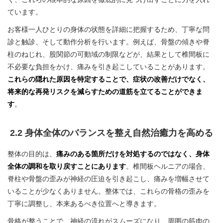
ています。
お客様一人ひとりの身体の状態を詳細に把握するため、丁寧な問
診と触診、そして動作分析を行います。例えば、骨盤の傾きや脊
柱のねじれ、股関節の可動域の制限などが、結果として椎間板に
不必要な負担をかけ、痛みを引き起こしていることがあります。
これらの隠れた原因を特定することで、症状の改善だけでなく、
将来的な再発リスクを減らすための道筋を立てることができま
す
。
2.2 身体全体のバランスを整え自然治癒力を高める
整体の目的は、
痛みのある箇所だけを対処するのではなく、身体
全体の調和を取り戻すことにあります
。椎間板ヘルニアの場合、
脊柱や骨盤の歪みが神経の圧迫を引き起こし、痛みを増幅させて
いることが少なくありません。整体では、これらの骨格の歪みを
丁寧に調整し、本来あるべき位置へと導きます。
骨格が整うことで、神経の流れがスムーズになり、周囲の筋肉の