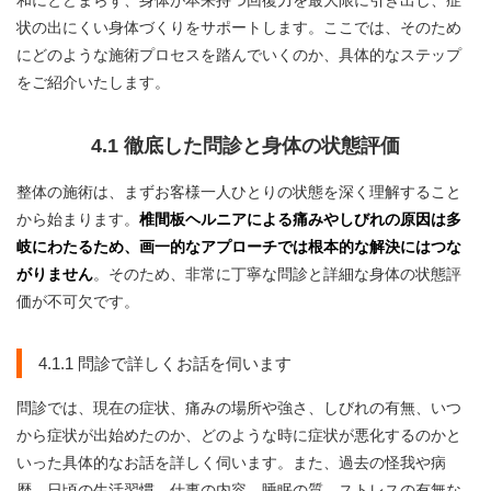
和にとどまらず、身体が本来持つ回復力を最大限に引き出し、症
状の出にくい身体づくりをサポートします。ここでは、そのため
にどのような施術プロセスを踏んでいくのか、具体的なステップ
をご紹介いたします。
4.1 徹底した問診と身体の状態評価
整体の施術は、まずお客様一人ひとりの状態を深く理解すること
から始まります。
椎間板ヘルニアによる痛みやしびれの原因は多
岐にわたるため、画一的なアプローチでは根本的な解決にはつな
がりません
。そのため、非常に丁寧な問診と詳細な身体の状態評
価が不可欠です。
4.1.1 問診で詳しくお話を伺います
問診では、現在の症状、痛みの場所や強さ、しびれの有無、いつ
から症状が出始めたのか、どのような時に症状が悪化するのかと
いった具体的なお話を詳しく伺います。また、過去の怪我や病
歴、日頃の生活習慣、仕事の内容、睡眠の質、ストレスの有無な