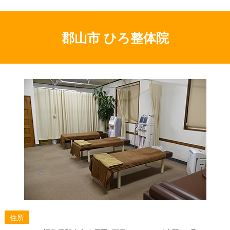
善するための正しい知識
椎間板ヘルニアを温めるのは逆効果？整体で根本から
改善する方法を解説
郡山市 ひろ整体院
椎間板ヘルニアの好発部位を整体の視点で徹底解説！
痛みの原因と対策
椎間板ヘルニアの痛みは整体で治る？整体師が教える
効果的な対策と注意点
椎間板ヘルニアと冷えの深い関係とは？整体で血流を
改善し痛みを和らげる秘訣
椎間板ヘルニアの痛みは自分で治す！効果的な体操と
整体師が教えるセルフケア術
椎間板ヘルニアに効く筋トレの種類とは？整体師が教
える自宅ケアの注意点
椎間板ヘルニアで足が痛いあなたへ：その原因と整体
で改善する道筋
首の椎間板ヘルニア：原因を徹底解説！整体の効果で
根本改善を目指す
住所
椎間板ヘルニアの背中の痛み、その原因は？整体で根