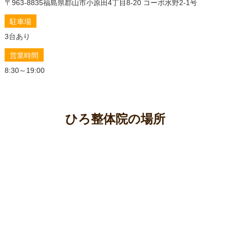
〒963-8835
福島県郡山市小原田4丁目8-20 コーポ水野2-1号
本改善を目指す方法
駐車場
椎間板ヘルニアの激痛に終止符！効果的な治療法、自
宅でできるセルフケア、整体の賢い活用術
3台あり
もう諦めない！椎間板ヘルニアで歩けない原因を解明
営業時間
し整体で再び歩く喜びを
8:30～19:00
椎間板ヘルニアの痛みを和らげる！整体師が解説する
正しい座り方
「なぜ私だけ？」若い女性を悩ませる椎間板ヘルニア
の原因と、整体でできること
ひろ整体院の場所
椎間板ヘルニアと足のむくみの関係とは？その原因と
整体で改善する秘訣を徹底解説！
椎間板ヘルニアの寝方と枕の選び方｜整体師が教える
安眠と痛みを和らげる秘訣
椎間板ヘルニアの原因と痛みを和らげるセルフケア、
整体で根本改善・予防へ
椎間板ヘルニアのマッサージは効果あり？整体で改善
する秘訣を徹底解説
椎間板ヘルニアで痛い時でも諦めない！自宅でできる