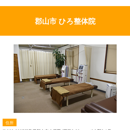
改善する方法を解説
椎間板ヘルニアの好発部位を整体の視点で徹底解説！
痛みの原因と対策
郡山市 ひろ整体院
椎間板ヘルニアの痛みは整体で治る？整体師が教える
効果的な対策と注意点
椎間板ヘルニアと冷えの深い関係とは？整体で血流を
改善し痛みを和らげる秘訣
椎間板ヘルニアの痛みは自分で治す！効果的な体操と
整体師が教えるセルフケア術
椎間板ヘルニアに効く筋トレの種類とは？整体師が教
える自宅ケアの注意点
椎間板ヘルニアで足が痛いあなたへ：その原因と整体
で改善する道筋
首の椎間板ヘルニア：原因を徹底解説！整体の効果で
根本改善を目指す
椎間板ヘルニアの背中の痛み、その原因は？整体で根
本改善を目指す方法
住所
椎間板ヘルニアの激痛に終止符！効果的な治療法、自