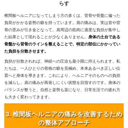
らす
椎間板ヘルニアになってしまう方の多くは、背骨や骨盤に偏った
負荷がかかる姿勢の癖を持っています。肩の痛みは、実は首や背
骨の歪みが引き金となって、肩周辺の筋肉に過度な負担が集中し
た結果として現れることが少なくありません。
身体の土台である
骨盤から背骨のラインを整えることで、特定の部位にかかってい
た負担を分散させます。
負担が分散されれば、神経への圧迫も最小限に抑えられます。私
たちは、一人ひとりの骨格の癖を見極め、本来あるべき正しい位
置へと身体を導きます。これにより、ヘルニアそのものへの負担
を減らし、肩の痛みが再発しにくい状態を目指すのです。身体の
バランスが整うと、自然と姿勢も楽になり、日常生活での疲れ方
も大きく変わってきます。
3. 椎間板ヘルニアの痛みを改善するため
の整体アプローチ