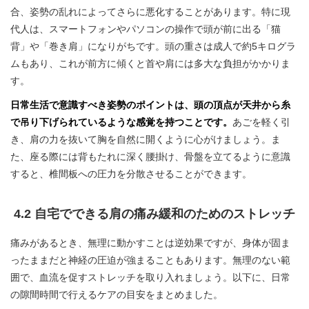
合、姿勢の乱れによってさらに悪化することがあります。特に現
代人は、スマートフォンやパソコンの操作で頭が前に出る「猫
背」や「巻き肩」になりがちです。頭の重さは成人で約5キログラ
ムもあり、これが前方に傾くと首や肩には多大な負担がかかりま
す。
日常生活で意識すべき姿勢のポイントは、頭の頂点が天井から糸
で吊り下げられているような感覚を持つことです。
あごを軽く引
き、肩の力を抜いて胸を自然に開くように心がけましょう。ま
た、座る際には背もたれに深く腰掛け、骨盤を立てるように意識
すると、椎間板への圧力を分散させることができます。
4.2 自宅でできる肩の痛み緩和のためのストレッチ
痛みがあるとき、無理に動かすことは逆効果ですが、身体が固ま
ったままだと神経の圧迫が強まることもあります。無理のない範
囲で、血流を促すストレッチを取り入れましょう。以下に、日常
の隙間時間で行えるケアの目安をまとめました。