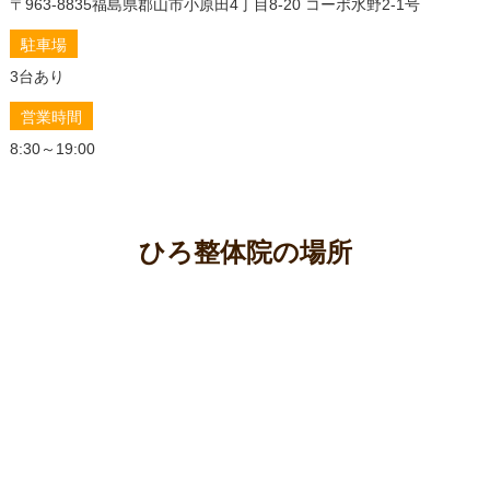
〒963-8835
福島県郡山市小原田4丁目8-20 コーポ水野2-1号
宅でできるセルフケア、整体の賢い活用術
駐車場
もう諦めない！椎間板ヘルニアで歩けない原因を解明
し整体で再び歩く喜びを
3台あり
椎間板ヘルニアの痛みを和らげる！整体師が解説する
営業時間
正しい座り方
8:30～19:00
「なぜ私だけ？」若い女性を悩ませる椎間板ヘルニア
の原因と、整体でできること
椎間板ヘルニアと足のむくみの関係とは？その原因と
整体で改善する秘訣を徹底解説！
ひろ整体院の場所
椎間板ヘルニアの寝方と枕の選び方｜整体師が教える
安眠と痛みを和らげる秘訣
椎間板ヘルニアの原因と痛みを和らげるセルフケア、
整体で根本改善・予防へ
椎間板ヘルニアのマッサージは効果あり？整体で改善
する秘訣を徹底解説
椎間板ヘルニアで痛い時でも諦めない！自宅でできる
対処方法と整体で根本改善
椎間板ヘルニアによる足のしびれ、その原因と整体で