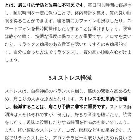
とは、肩こりの予防と改善に不可欠です。
毎日同じ時間に寝起き
し、睡眠時間を一定に保つことで、体内時計を整え、質の良い睡
眠を得ることができます。寝る前にカフェインを摂取したり、ス
マートフォンを長時間操作したりすることは避けましょう。寝室
は静かで暗く、快適な温度に保つことが重要です。アロマを焚い
たり、リラックス効果のある音楽を聴いたりするのも効果的で
す。自分に合った方法でリラックスし、質の高い睡眠を心がけま
しょう。
5.4 ストレス軽減
ストレスは、自律神経のバランスを崩し、筋肉の緊張を高めるた
め、肩こりの大きな原因となります。
ストレスを効果的に管理
し、軽減することは、肩こり予防に非常に重要です。
ストレス解
消法は人それぞれですが、例えば、好きな音楽を聴いたり、読書
をしたり、趣味に没頭したりする時間を作るのも良いでしょう。
また、軽い運動やストレッチ、ヨガ、瞑想なども効果的です。入
浴でリラックスしたり、アロマテラピーを取り入れるのも良いで