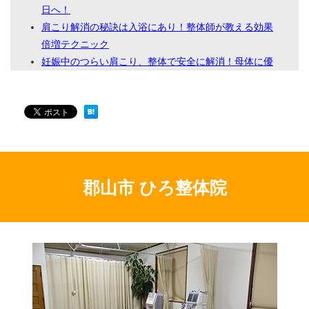
日へ！
肩こり解消の秘訣は入浴にあり！整体師が教える効果
倍増テクニック
妊娠中のつらい肩こり、整体で安全に解消！母体に優
しい施術で快適マタニティライフ
なぜあなたの【肩こり】は取れない？整体で根本解決
する秘訣を徹底解説！
なぜ？肩こり・手の痺れの原因を徹底究明！根本改善
を目指す整体
肩こりも片頭痛も根本改善！専門整体で痛みから解放
される
郡山市 ひろ整体院
親からの遺伝？あなたの肩こりを整体で根本改善する
秘訣
肩こりは姿勢の歪みが原因？整体で根本改善！自宅で
できるケアも紹介
頑固な肩こり撃退！サウナで癒し、整体で歪みを徹底
アプローチ
なぜ右だけ？その肩こり、整体で解明！つらい痛みに