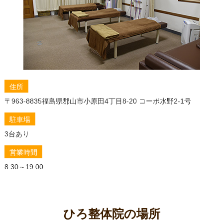
終止符を打つ方法
左だけの肩こり、もう悩まない！整体で叶える痛みの
ない日常
「肩こりからくるめまい」もう諦めない！その原因、
整体で徹底究明＆改善ガイド
肩こりの原因は深層筋肉にあり！整体で根本改善する
アプローチ
住所
肩こり解消の秘訣！アロマと整体で心身を癒す究極の
〒963-8835
福島県郡山市小原田4丁目8-20 コーポ水野2-1号
メソッド
駐車場
あなたの首の痛み、原因は深層筋肉かも？整体で根本
改善への道
3台あり
もう悩まない！頑固な肩こりを整体で徹底解消する秘
営業時間
訣と自宅ケア
8:30～19:00
肩こり解消の秘訣！効果的な運動と整体で、あなたの
悩みを徹底解決
肩こり解消に効く食べ物5選！食事でスッキリ体質改善
つらい肩こりは温めるのが正解！自宅でできる即効ケ
ひろ整体院の場所
アと効果的な方法