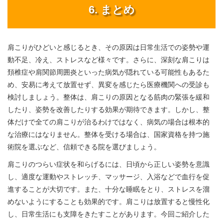
6. まとめ
肩こりがひどいと感じるとき、その原因は日常生活での姿勢や運
動不足、冷え、ストレスなど様々です。さらに、深刻な肩こりは
頚椎症や肩関節周囲炎といった病気が隠れている可能性もあるた
め、安易に考えて放置せず、異変を感じたら医療機関への受診も
検討しましょう。整体は、肩こりの原因となる筋肉の緊張を緩和
したり、姿勢を改善したりする効果が期待できます。しかし、整
体だけで全ての肩こりが治るわけではなく、病気の場合は根本的
な治療にはなりません。整体を受ける場合は、国家資格を持つ施
術院を選ぶなど、信頼できる院を選びましょう。
肩こりのつらい症状を和らげるには、日頃から正しい姿勢を意識
し、適度な運動やストレッチ、マッサージ、入浴などで血行を促
進することが大切です。また、十分な睡眠をとり、ストレスを溜
めないようにすることも効果的です。肩こりは放置すると慢性化
し、日常生活にも支障をきたすことがあります。今回ご紹介した