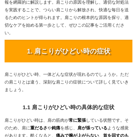
報を網羅的に解説します。肩こりの原因を理解し、適切な対処法
を実践することで、つらい肩こりから解放され、快適な毎日を送
るためのヒントが得られます。肩こりの根本的な原因を探り、適
切なケアを始める第一歩として、ぜひこの記事をご活用くださ
い。
1. 肩こりがひどい時の症状
肩こりがひどい時、一体どんな症状が現れるのでしょうか。ただ
の肩こりとは違う、深刻な肩こりの症状について詳しく見ていき
ましょう。
1.1 肩こりがひどい時の具体的な症状
肩こりがひどい時は、肩の筋肉が
常に緊張
している状態です。そ
のため、肩に
重だるさ
や
鈍痛
を感じ、
肩が張っている
ような感覚
があります。酷くなると、
痛みで腕が上がらない
、
首を回すのも