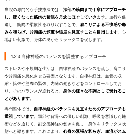
当院の専門的な手技療法では、
深部の筋肉まで丁寧にアプローチ
し、硬くなった筋肉の緊張を丹念にほぐしていきます
。血行を促
進し、筋肉の柔軟性を取り戻すことで、
肩こりによる不快感や痛
みを和らげ、片頭痛の頻度や強度を見直すことを目指します
。心
地よい刺激で、身体の奥からリラックスを促します。
4.2.3 自律神経のバランスを調整するアプローチ
ストレスや不規則な生活は、自律神経のバランスを乱し、肩こり
や片頭痛を悪化させる要因となります。自律神経は、血管の収
縮・拡張や筋肉の緊張、内臓の働きなどをコントロールしてお
り、そのバランスが崩れると、
身体の様々な不調として現れるこ
とがあります
。
専門整体では、
自律神経のバランスを見直すためのアプローチも
重視しています
。頭部や背骨への優しい刺激、呼吸を意識した施
術などを通じて、副交感神経の働きを促し、身体をリラックス状
態へと導きます。これにより、
心身の緊張が和らぎ、血流がスム