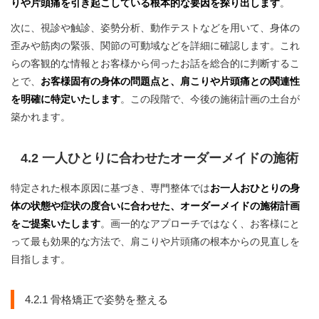
りや片頭痛を引き起こしている根本的な要因を探り出します
。
次に、視診や触診、姿勢分析、動作テストなどを用いて、身体の
歪みや筋肉の緊張、関節の可動域などを詳細に確認します。これ
らの客観的な情報とお客様から伺ったお話を総合的に判断するこ
とで、
お客様固有の身体の問題点と、肩こりや片頭痛との関連性
を明確に特定いたします
。この段階で、今後の施術計画の土台が
築かれます。
4.2 一人ひとりに合わせたオーダーメイドの施術
特定された根本原因に基づき、専門整体では
お一人おひとりの身
体の状態や症状の度合いに合わせた、オーダーメイドの施術計画
をご提案いたします
。画一的なアプローチではなく、お客様にと
って最も効果的な方法で、肩こりや片頭痛の根本からの見直しを
目指します。
4.2.1 骨格矯正で姿勢を整える