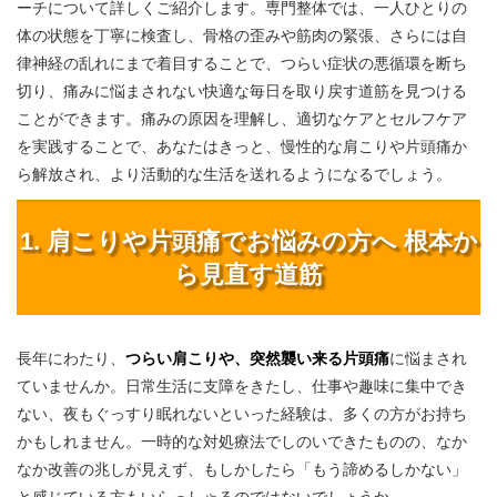
ーチについて詳しくご紹介します。専門整体では、一人ひとりの
体の状態を丁寧に検査し、骨格の歪みや筋肉の緊張、さらには自
律神経の乱れにまで着目することで、つらい症状の悪循環を断ち
切り、痛みに悩まされない快適な毎日を取り戻す道筋を見つける
ことができます。痛みの原因を理解し、適切なケアとセルフケア
を実践することで、あなたはきっと、慢性的な肩こりや片頭痛か
ら解放され、より活動的な生活を送れるようになるでしょう。
1. 肩こりや片頭痛でお悩みの方へ 根本か
ら見直す道筋
長年にわたり、
つらい肩こりや、突然襲い来る片頭痛
に悩まされ
ていませんか。日常生活に支障をきたし、仕事や趣味に集中でき
ない、夜もぐっすり眠れないといった経験は、多くの方がお持ち
かもしれません。一時的な対処療法でしのいできたものの、なか
なか改善の兆しが見えず、もしかしたら「もう諦めるしかない」