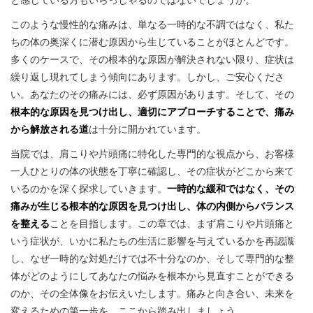
と感じている方もいらっしゃるのではないでしょうか。
このような慢性的な痛みは、単なる一時的な不調ではなく、私た
ちの体の奥深くに潜む原因から生じていることがほとんどです。
多くのケースで、その根本的な原因が解決されない限り、症状は
繰り返し現れてしまう傾向にあります。しかし、ご安心くださ
い。あなたのその痛みには、必ず原因があります。そして、その
根本的な原因を見つけ出し、適切にアプローチすることで、痛み
から解放される道
は十分に開かれています。
当院では、肩こりや片頭痛に特化した専門的な視点から、お客様
一人ひとりの体の状態を丁寧に確認し、その症状がどこから来て
いるのかを深く探求していきます。
一時的な緩和ではなく、その
痛みが生じる根本的な原因を見つけ出し、体の内側からバランス
を整える
ことを目指します。この章では、まず肩こりや片頭痛と
いう症状が、いかに私たちの生活に影響を与えているかを再認識
し、なぜ一時的な対処だけでは不十分なのか、そして専門的な整
体がどのようにしてあなたの悩みを根本から見直すことができる
のか、その全体像をお伝えいたします。痛みと向き合い、未来を
変えるための第一歩を、ここから踏み出しましょう。