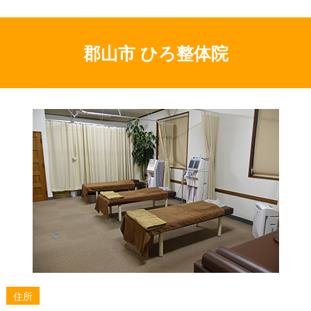
を目指す整体
親からの遺伝？あなたの肩こりを整体で根本改善する
秘訣
郡山市 ひろ整体院
肩こりは姿勢の歪みが原因？整体で根本改善！自宅で
できるケアも紹介
頑固な肩こり撃退！サウナで癒し、整体で歪みを徹底
アプローチ
なぜ右だけ？その肩こり、整体で解明！つらい痛みに
終止符を打つ方法
左だけの肩こり、もう悩まない！整体で叶える痛みの
ない日常
「肩こりからくるめまい」もう諦めない！その原因、
整体で徹底究明＆改善ガイド
肩こりの原因は深層筋肉にあり！整体で根本改善する
アプローチ
肩こり解消の秘訣！アロマと整体で心身を癒す究極の
メソッド
住所
あなたの首の痛み、原因は深層筋肉かも？整体で根本