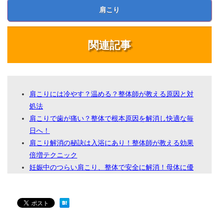
肩こり
関連記事
肩こりには冷やす？温める？整体師が教える原因と対
処法
肩こりで歯が痛い？整体で根本原因を解消し快適な毎
日へ！
肩こり解消の秘訣は入浴にあり！整体師が教える効果
倍増テクニック
妊娠中のつらい肩こり、整体で安全に解消！母体に優
しい施術で快適マタニティライフ
なぜあなたの【肩こり】は取れない？整体で根本解決
する秘訣を徹底解説！
なぜ？肩こり・手の痺れの原因を徹底究明！根本改善