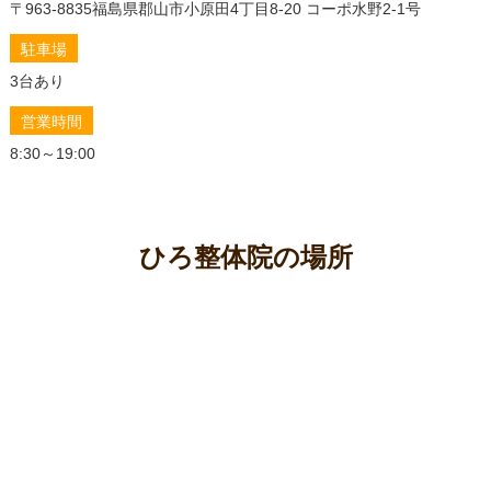
〒963-8835
福島県郡山市小原田4丁目8-20 コーポ水野2-1号
改善への道
駐車場
もう悩まない！頑固な肩こりを整体で徹底解消する秘
訣と自宅ケア
3台あり
肩こり解消の秘訣！効果的な運動と整体で、あなたの
営業時間
悩みを徹底解決
8:30～19:00
肩こり解消に効く食べ物5選！食事でスッキリ体質改善
つらい肩こりは温めるのが正解！自宅でできる即効ケ
アと効果的な方法
つらい肩こり高血圧の原因を特定！タイプ別対処法で
ひろ整体院の場所
根本改善を目指そう
つらい肩こり・首こりの原因と解消！自宅でできる簡
単セルフケア
肩こり解消に効果的な筋トレメニュー｜ガチガチ肩甲
骨をほぐして血行促進！
肩こりから吐き気？その意外な原因と今すぐできる効
果的な対処法
肩こり整体、何回で効果を実感できる？タイプ別おす
すめ回数と改善までの期間