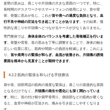
姿勢の歪みは、肩こりや片頭痛の大きな原因の一つです。特に、
長時間のデスクワークやスマートフォンの使用により、首や背
骨、骨盤に歪みが生じ、これが
首や肩への過度な負担となり、血
行不良や神経の圧迫を引き起こすことがあります
。その結果、慢
性的な肩こりや片頭痛へとつながるケースが少なくありません。
専門整体では、
身体全体のバランスを考慮した骨格矯正を行いま
す
。骨盤や背骨、首の歪みを丁寧に調整することで、身体の軸を
正しい位置に戻し、筋肉や関節への負担を軽減します。これによ
り、
首や肩周りの緊張が和らぎ、血流が改善され、片頭痛の誘発
要因を根本から見直すことが期待できます
。
4.2.2 筋肉の緊張を和らげる手技療法
肩や首、頭部周辺の筋肉の過度な緊張は、肩こりの直接的な原因
となるだけでなく、
片頭痛の発生や悪化にも深く関わっていま
す
。特に、首の付け根や肩甲骨周り、側頭部などの筋肉が硬くな
ると、血管や神経が圧迫され、痛みを引き起こしやすくなりま
す。